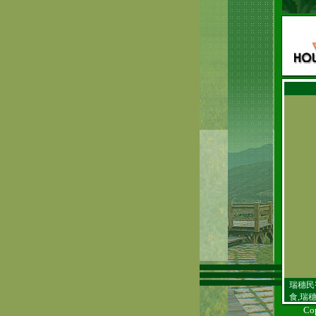
瑞穗民
食,瑞
Co